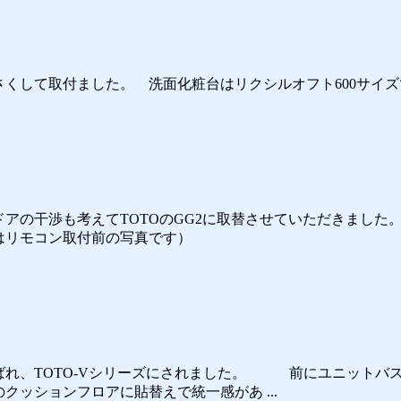
くして取付ました。 洗面化粧台はリクシルオフト600サイズ
アの干渉も考えてTOTOのGG2に取替させていただきました
はリモコン取付前の写真です）
ばれ、TOTO-Vシリーズにされました。 前にユニットバ
ションフロアに貼替えで統一感があ ...