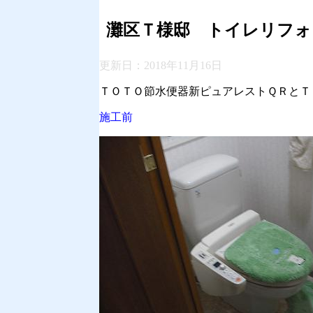
灘区Ｔ様邸 トイレリフォ
更新日：
2018年11月16日
ＴＯＴＯ節水便器新ピュアレストＱＲとＴ
施工前