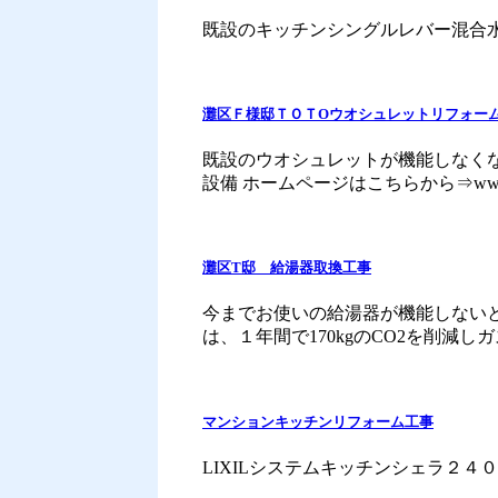
既設のキッチンシングルレバー混合水栓
灘区Ｆ様邸ＴＯＴOウオシュレットリフォー
既設のウオシュレットが機能しなくな
設備 ホームページはこちらから⇒www.shimiz
灘区T邸 給湯器取換工事
今までお使いの給湯器が機能しない
は、１年間で170kgのCO2を削減しガス代
マンションキッチンリフォーム工事
LIXILシステムキッチンシェラ２