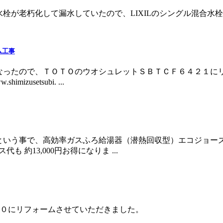
が老朽化して漏水していたので、LIXILのシングル混合水栓SF
ム工事
ったので、ＴＯＴＯのウオシュレットＳＢＴＣＦ６４２１にリ
usetsubi. ...
という事で、高効率ガスふろ給湯器（潜熱回収型）エコジョー
も 約13,000円お得になりま ...
４００にリフォームさせていただきました。