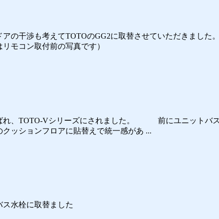
アの干渉も考えてTOTOのGG2に取替させていただきました
はリモコン取付前の写真です）
ばれ、TOTO-Vシリーズにされました。 前にユニットバ
ションフロアに貼替えで統一感があ ...
バス水栓に取替ました