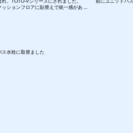
ばれ、TOTO-Vシリーズにされました。 前にユニットバ
ョンフロアに貼替えで統一感があ ...
バス水栓に取替ました