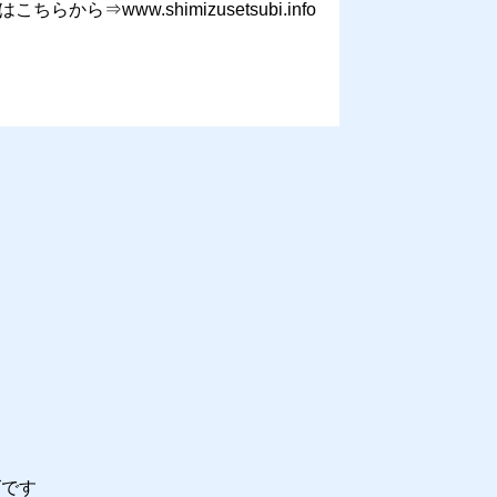
ww.shimizusetsubi.info
ズです