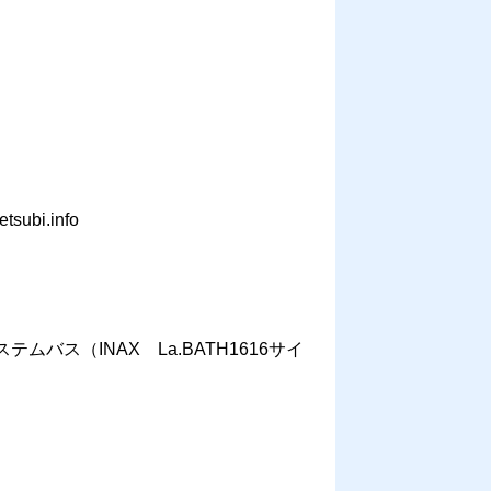
bi.info
ス（INAX La.BATH1616サイ