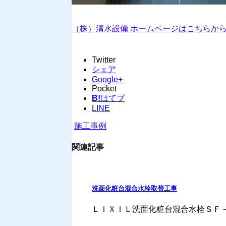
（株）清水設備 ホームページはこちらから⇒www.s
Twitter
シェア
Google+
Pocket
B!
はてブ
LINE
-
施工事例
関連記事
洗面化粧台混合水栓取替工事
ＬＩＸＩＬ洗面化粧台混合水栓ＳＦ