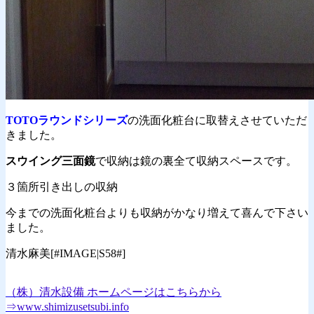
TOTOラウンドシリーズ
の洗面化粧台に取替えさせていただ
きました。
スウイング三面鏡
で収納は鏡の裏全て収納スペースです。
３箇所引き出しの収納
今までの洗面化粧台よりも収納がかなり増えて喜んで下さい
ました。
清水麻美[#IMAGE|S58#]
（株）清水設備 ホームページはこちらから
⇒www.shimizusetsubi.info