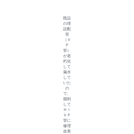
既設
の埋
設配
管
（Ｖ
Ｐ
管）
が老
朽化
して
漏水
して
いた
の
で、
掘削
して
ＨＩ
ＶＰ
管に
修理
改善