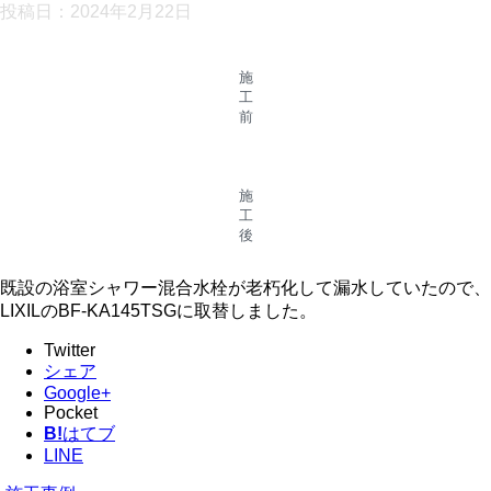
投稿日：
2024年2月22日
施
工
前
施
工
後
既設の浴室シャワー混合水栓が老朽化して漏水していたので、
LIXILのBF-KA145TSGに取替しました。
Twitter
シェア
Google+
Pocket
B!
はてブ
LINE