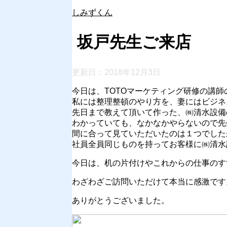
しみずくん
坂戸先生ご来店
更新日：
2018年12月3日
今日は、TOTOマーケティング研修の講
私には整理整頓のやり方を、妻にはビジネ
先日まで教えて頂いて作った、㈱清水設備
わかっていても、なかなかやらないので先
間に合って見ていただいたのは１つでした
社員全員同じものを持ってお客様に㈱清水
今日は、机の片付けやこれからの仕事のす
わざわざご訪問いただけて本当に感激です
ありがとうございました。