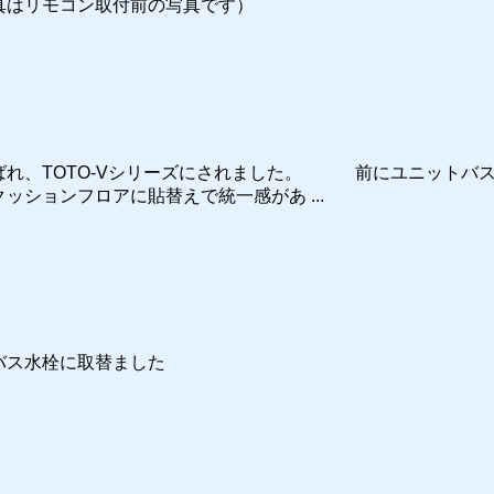
真はリモコン取付前の写真です）
ばれ、TOTO-Vシリーズにされました。 前にユニットバ
ョンフロアに貼替えで統一感があ ...
バス水栓に取替ました